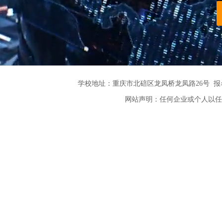
学校地址：重庆市北碚区龙凤桥龙凤路26号
报
网站声明：任何企业或个人以任